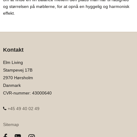
og størrelsen på møblerne, for at opnå en hyggelig og harmonisk
effekt.
Kontakt
Elm Living
Stampevej 17B
2970 Hørsholm
Danmark
CVR-nummer
:
43000640
+45 49 40 02 49
Sitemap