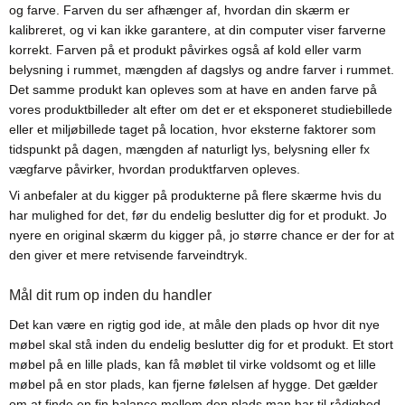
og farve. Farven du ser afhænger af, hvordan din skærm er
kalibreret, og vi kan ikke garantere, at din computer viser farverne
korrekt. Farven på et produkt påvirkes også af kold eller varm
belysning i rummet, mængden af dagslys og andre farver i rummet.
Det samme produkt kan opleves som at have en anden farve på
vores produktbilleder alt efter om det er et eksponeret studiebillede
eller et miljøbillede taget på location, hvor eksterne faktorer som
tidspunkt på dagen, mængden af naturligt lys, belysning eller fx
vægfarve påvirker, hvordan produktfarven opleves.
Vi anbefaler at du kigger på produkterne på flere skærme hvis du
har mulighed for det, før du endelig beslutter dig for et produkt. Jo
nyere en original skærm du kigger på, jo større chance er der for at
den giver et mere retvisende farveindtryk.
Mål dit rum op inden du handler
Det kan være en rigtig god ide, at måle den plads op hvor dit nye
møbel skal stå inden du endelig beslutter dig for et produkt. Et stort
møbel på en lille plads, kan få møblet til virke voldsomt og et lille
møbel på en stor plads, kan fjerne følelsen af hygge. Det gælder
om at finde en fin balance mellem den plads man har til rådighed