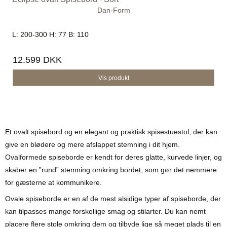
Dan-Form
L: 200-300 H: 77 B: 110
12.599 DKK
Vis produkt
Et ovalt spisebord og en elegant og praktisk spisestuestol, der kan
give en blødere og mere afslappet stemning i dit hjem.
Ovalformede spiseborde er kendt for deres glatte, kurvede linjer, og
skaber en ”rund” stemning omkring bordet, som gør det nemmere
for gæsterne at kommunikere.
Ovale spiseborde er en af de mest alsidige typer af spiseborde, der
kan tilpasses mange forskellige smag og stilarter. Du kan nemt
placere flere stole omkring dem og tilbyde lige så meget plads til en