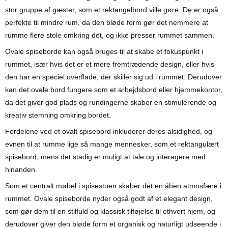
stor gruppe af gæster, som et rektangelbord ville gøre. De er også
perfekte til mindre rum, da den bløde form gør det nemmere at
rumme flere stole omkring det, og ikke presser rummet sammen.
Ovale spiseborde kan også bruges til at skabe et fokuspunkt i
rummet, især hvis det er et mere fremtrædende design, eller hvis
den har en speciel overflade, der skiller sig ud i rummet. Derudover
kan det ovale bord fungere som et arbejdsbord eller hjemmekontor,
da det giver god plads og rundingerne skaber en stimulerende og
kreativ stemning omkring bordet.
Fordelene ved et ovalt spisebord inkluderer deres alsidighed, og
evnen til at rumme lige så mange mennesker, som et rektangulært
spisebord, mens det stadig er muligt at tale og interagere med
hinanden.
Som et centralt møbel i spisestuen skaber det en åben atmosfære i
rummet. Ovale spiseborde nyder også godt af et elegant design,
som gør dem til en stilfuld og klassisk tilføjelse til ethvert hjem, og
derudover giver den bløde form et organisk og naturligt udseende i