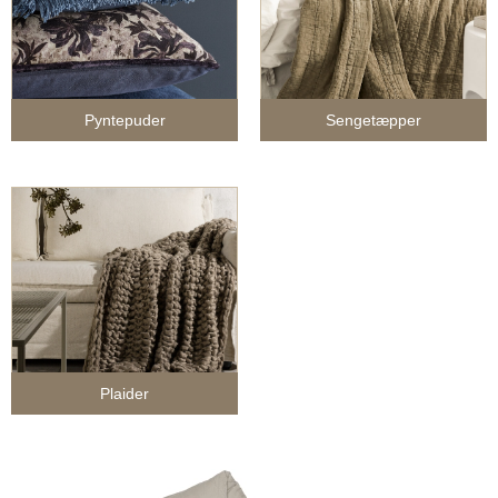
Pyntepuder
Sengetæpper
Plaider