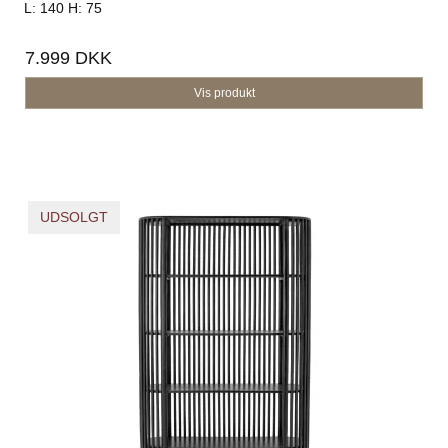
L: 140 H: 75
7.999 DKK
Vis produkt
UDSOLGT