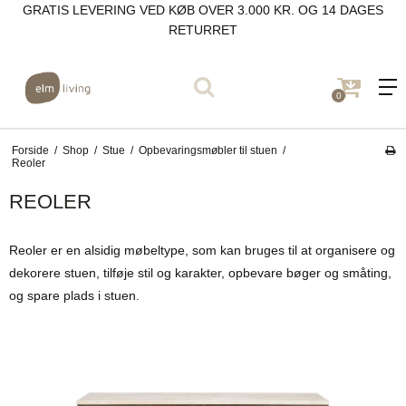
GRATIS LEVERING VED KØB OVER 3.000 KR. OG 14 DAGES
RETURRET
0
Forside
/
Shop
/
Stue
/
Opbevaringsmøbler til stuen
/
Reoler
REOLER
Reoler er en alsidig møbeltype, som kan bruges til at organisere og
dekorere stuen, tilføje stil og karakter, opbevare bøger og småting,
og spare plads i stuen.