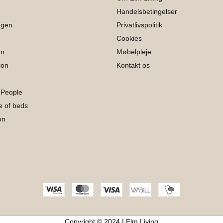
Handelsbetingelser
agen
Privatlivspolitik
Cookies
on
Møbelpleje
ion
Kontakt os
 People
 of beds
on
Copyright © 2024 | Elm Living