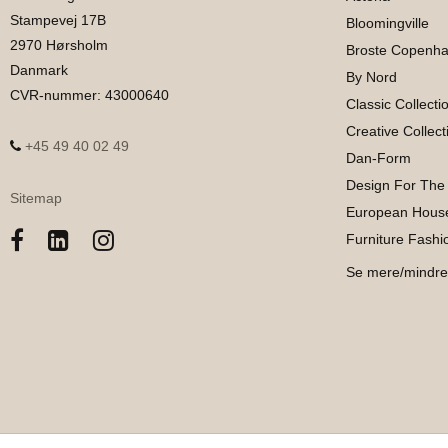
Stampevej 17B
Bloomingville
2970 Hørsholm
Broste Copenh
Danmark
By Nord
CVR-nummer
:
43000640
Classic Collecti
Creative Collect
+45 49 40 02 49
Dan-Form
Design For The
Sitemap
European House
Furniture Fashi
Se mere/mindre