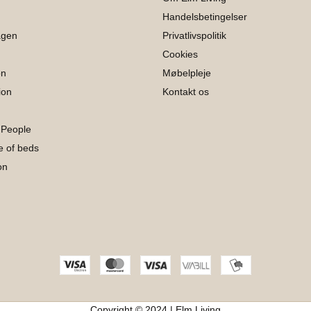
Handelsbetingelser
agen
Privatlivspolitik
Cookies
on
Møbelpleje
ion
Kontakt os
 People
 of beds
on
Copyright © 2024 | Elm Living