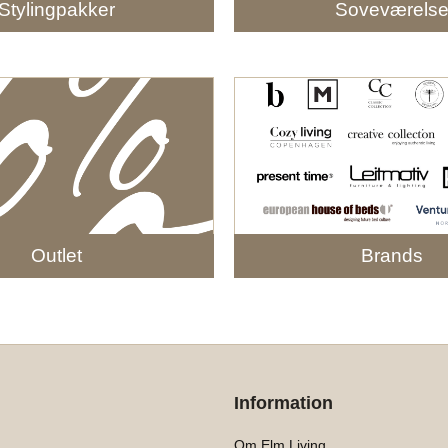
Stylingpakker
Soveværels
Outlet
Brands
Information
Om Elm Living