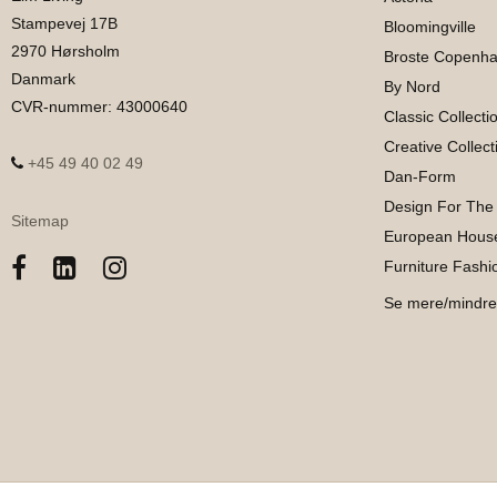
Stampevej 17B
Bloomingville
2970 Hørsholm
Broste Copenh
Danmark
By Nord
CVR-nummer
:
43000640
Classic Collecti
Creative Collect
+45 49 40 02 49
Dan-Form
Design For The
Sitemap
European House
Furniture Fashi
Se mere/mindre