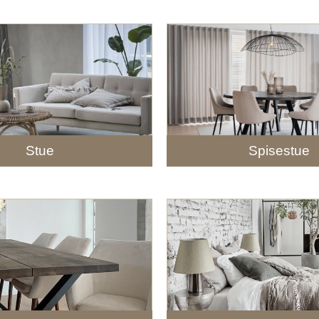
Stue
Spisestue