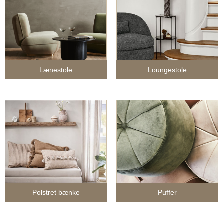
Lænestole
Loungestole
Polstret bænke
Puffer