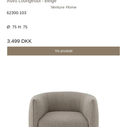
Astru Loungestol - Beige
Venture Home
62300-103
Ø: 75 H: 75
3.499 DKK
Vis produkt